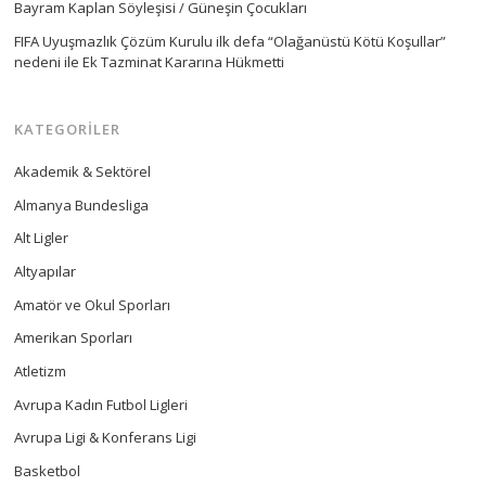
Bayram Kaplan Söyleşisi / Güneşin Çocukları
FIFA Uyuşmazlık Çözüm Kurulu ilk defa “Olağanüstü Kötü Koşullar”
nedeni ile Ek Tazminat Kararına Hükmetti
KATEGORILER
Akademik & Sektörel
Almanya Bundesliga
Alt Ligler
Altyapılar
Amatör ve Okul Sporları
Amerikan Sporları
Atletizm
Avrupa Kadın Futbol Ligleri
Avrupa Ligi & Konferans Ligi
Basketbol