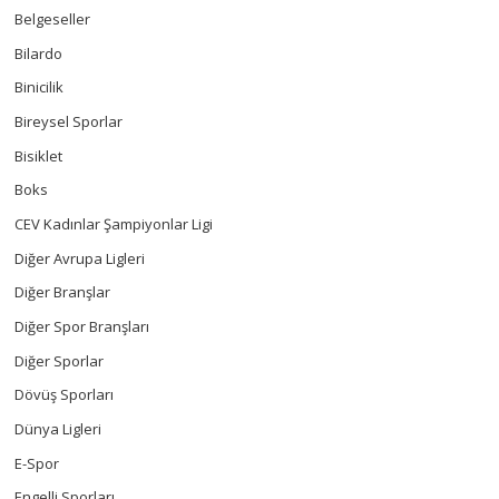
Belgeseller
Bilardo
Binicilik
Bireysel Sporlar
Bisiklet
Boks
CEV Kadınlar Şampiyonlar Ligi
Diğer Avrupa Ligleri
Diğer Branşlar
Diğer Spor Branşları
Diğer Sporlar
Dövüş Sporları
Dünya Ligleri
E-Spor
Engelli Sporları