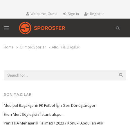
Welcome, Guest
Sign in
Register
Searc
Menu
SPOROSFER
Burası altıncı katman burası SPOROSFER
Home
Olimpik Sporlar
Atıcılık & Okçuluk
Search
for:
SON YAZILAR
Medipol Başakşehir FK Futbol İçin Geri Dönüştürüyor
Eren Mert Söyleşisi / İstanbulspor
Yeni FIFA Menajerlik Talimatı / 2023 / Konuk: Abdullah Atik